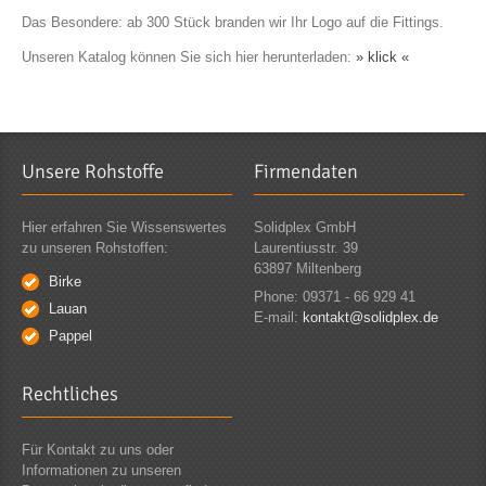
Das Besondere: ab 300 Stück branden wir Ihr Logo auf die Fittings.
Unseren Katalog können Sie sich hier herunterladen:
» klick «
Unsere Rohstoffe
Firmendaten
Hier erfahren Sie Wissenswertes
Solidplex GmbH
zu unseren Rohstoffen:
Laurentiusstr. 39
63897 Miltenberg
Birke
Phone: 09371 - 66 929 41
Lauan
E-mail:
kontakt@solidplex.de
Pappel
Rechtliches
Für Kontakt zu uns oder
Informationen zu unseren